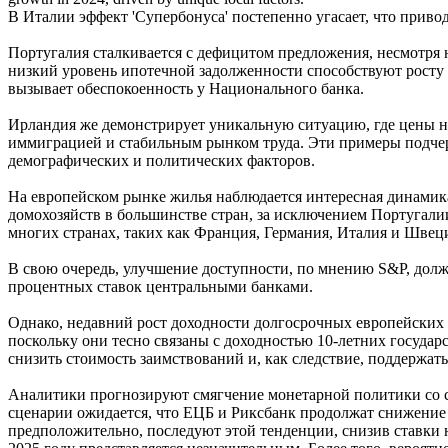
В Италии эффект 'Супербонуса' постепенно угасает, что привод
Португалия сталкивается с дефицитом предложения, несмотря 
низкий уровень ипотечной задолженности способствуют росту
вызывает обеспокоенность у Национального банка.
Ирландия же демонстрирует уникальную ситуацию, где цены н
иммиграцией и стабильным рынком труда. Эти примеры подче
демографических и политических факторов.
На европейском рынке жилья наблюдается интересная динамика:
домохозяйств в большинстве стран, за исключением Португали
многих странах, таких как Франция, Германия, Италия и Швец
В свою очередь, улучшение доступности, по мнению S&P, долж
процентных ставок центральными банками.
Однако, недавний рост доходности долгосрочных европейских 
поскольку они тесно связаны с доходностью 10-летних госуда
снизить стоимость заимствований и, как следствие, поддержать
Аналитики прогнозируют смягчение монетарной политики со с
сценарии ожидается, что ЕЦБ и Риксбанк продолжат снижение
предположительно, последуют этой тенденции, снизив ставки н