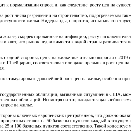
ит к нормализации спроса и, как следствие, росту цен на сущес
на рост числа разрешений на строительство, подогреваемым та
 доступности жилья. Нидерланды, напротив, испытывают структ
а жилье, скорректированные на инфляцию, растут исключительн
ркивают, что рынок недвижимости каждой страны развивается п
 с одной стороны, цены на жилье значительно выросли с 2019 го
и и Швейцарии, соответствовал или даже превышал рост цен на
ия.
но стимулировать дальнейший рост цен на жилье, особенно при
государственных облигаций, вызванный ситуацией в США, может
рственных облигаций. Несмотря на это, ожидается дальнейшее с
 спрос на жилье.
тороны ключевых европейских центробанков, что должно оказат
 процентных ставок на 50 базисных пунктов каждый в текущем 
а 25 и 100 базисных пунктов соответственно. Такой консенсус 