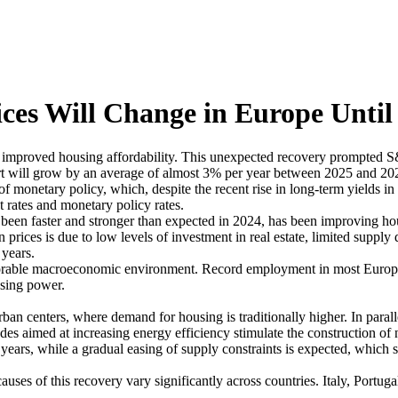
ces Will Change in Europe Until
improved housing affordability. This unexpected recovery prompted S&P
port will grow by an average of almost 3% per year between 2025 and 20
 of monetary policy, which, despite the recent rise in long-term yields i
t rates and monetary policy rates.
en faster and stronger than expected in 2024, has been improving housing
prices is due to low levels of investment in real estate, limited suppl
 years.
vorable macroeconomic environment. Record employment in most Europe
asing power.
an centers, where demand for housing is traditionally higher. In parallel
s aimed at increasing energy efficiency stimulate the construction of
years, while a gradual easing of supply constraints is expected, which sh
uses of this recovery vary significantly across countries. Italy, Portug