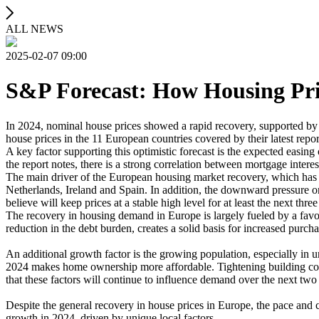
ALL NEWS
2025-02-07 09:00
S&P Forecast: How Housing Pri
In 2024, nominal house prices showed a rapid recovery, supported by 
house prices in the 11 European countries covered by their latest re
A key factor supporting this optimistic forecast is the expected easing
the report notes, there is a strong correlation between mortgage interes
The main driver of the European housing market recovery, which has be
Netherlands, Ireland and Spain. In addition, the downward pressure on 
believe will keep prices at a stable high level for at least the next three
The recovery in housing demand in Europe is largely fueled by a fa
reduction in the debt burden, creates a solid basis for increased purch
An additional growth factor is the growing population, especially in urb
2024 makes home ownership more affordable. Tightening building code
that these factors will continue to influence demand over the next two 
Despite the general recovery in house prices in Europe, the pace and ca
growth in 2024, driven by unique local factors.