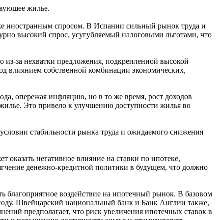
твующее жилье.
кже иностранным спросом. В Испании сильный рынок труда и
урно высокий спрос, усугубляемый налоговыми льготами, что
о из-за нехватки предложения, подкрепленной высокой
од влиянием собственной комбинации экономических,
да, опережая инфляцию, но в то же время, рост доходов
 жилье. Это привело к улучшению доступности жилья во
 условии стабильности рынка труда и ожидаемого снижения
 оказать негативное влияние на ставки по ипотеке,
мягчение денежно-кредитной политики в будущем, что должно
ь благоприятное воздействие на ипотечный рынок. В базовом
году. Швейцарский национальный банк и Банк Англии также,
мнений предполагает, что риск увеличения ипотечных ставок в