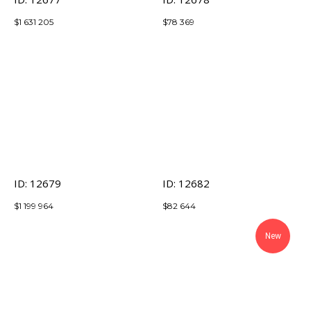
$
1 631 205
$
78 369
ID: 12679
ID: 12682
$
1 199 964
$
82 644
New