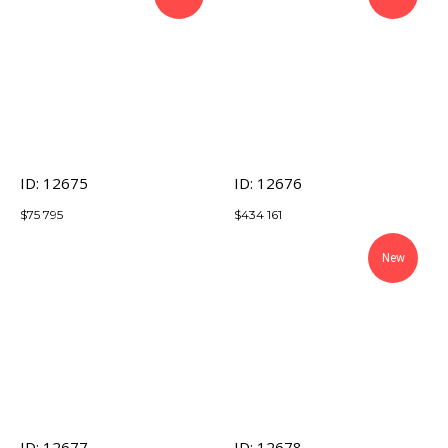
ID: 12675
ID: 12676
$
75 795
$
434 161
New
ID: 12677
ID: 12678