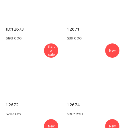
ID:12673
12671
$
198 000
$
89 000
Start
of
New
sale
12672
12674
$
203 687
$
867 870
New
New