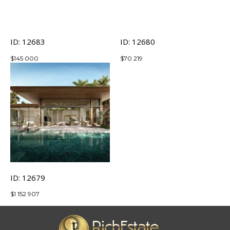
ID: 12683
ID: 12680
$
145 000
$
70 219
ID: 12679
$
1 152 907