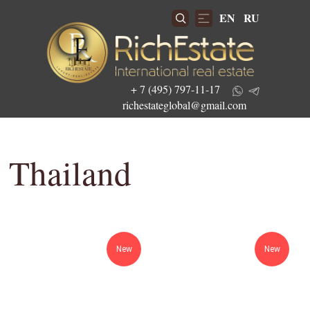
EN
RU
+ 7 (495) 797-11-17
richestateglobal@gmail.com
Thailand
Get the best investment offers
New
New